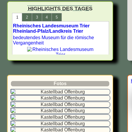
Limes in Deutschland -
HIGHLIGHTS DES TAGES
UNESCO Welterbe
1
2
3
4
5
Rheinisches Landesmuseum Trier
Römische Stätten in
Rheinland-Pfalz/Landkreis Trier
Nordrhein-Westfalen
bedeutendes Museum für die römische
Vergangenheit
Römische Museen,
Archäologische Parks und
Ausgrabungsstätten in
Bewertung:
Deutschland - Antike Städte -
Archäologie
Auf jeden Fall besuchenswert
Bewertungsnote: 1
Römische Stätten in Hessen
Fotos
Lateinischer Name:
Augusta Treverorum
Römische Stätten in Freiburg
Geschichte:
--
Sehenswürdigkeiten aus
Museum Erding mit Ausst
dem alten Rom in Neuss
Lage: