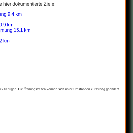
e hier dokumentierte Ziele:
ung 9,4 km
0,9 km
ernung 15,1 km
2 km
rücksichtigen. Die Öffnungszeiten können sich unter Umständen kurzfristig geändert