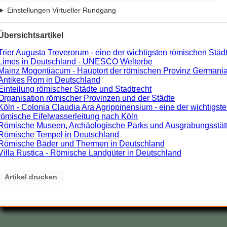
Einstellungen Virtueller Rundgang
Übersichtsartikel
Trier Augusta Treverorum - eine der wichtigsten römischen Städ
Limes in Deutschland - UNESCO Welterbe
Mainz Mogontiacum - Hauptort der römischen Provinz Germania
Antikes Rom in Deutschland
Einteilung römischer Städte und Stadtrecht
Organisation römischer Provinzen und der Städte
Köln - Colonia Claudia Ara Agrippinensium - eine der wichtigst
römische Eifelwasserleitung nach Köln
Römische Museen, Archäologische Parks und Ausgrabungsstätten
Römische Tempel in Deutschland
Römische Bäder und Thermen in Deutschland
Villa Rustica - Römische Landgüter in Deutschland
Artikel drucken