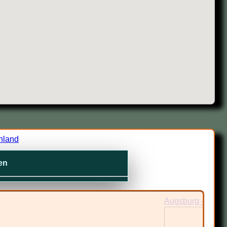
hland
en
lfunde