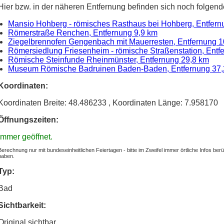
Hier bzw. in der näheren Entfernung befinden sich noch folgend
Mansio Hohberg - römisches Rasthaus bei Hohberg, Entfern
Römerstraße Renchen, Entfernung 9,9 km
Ziegelbrennofen Gengenbach mit Mauerresten, Entfernung 1
Römersiedlung Friesenheim - römische Straßenstation, Entf
Römische Steinfunde Rheinmünster, Entfernung 29,8 km
Museum Römische Badruinen Baden-Baden, Entfernung 37,
Koordinaten:
Koordinaten Breite: 48.486233
, Koordinaten Länge: 7.958170
Öffnungszeiten:
Immer geöffnet.
Berechnung nur mit bundeseinheitlichen Feiertagen - bitte im Zweifel immer örtliche Infos be
haben.
Typ:
Bad
Sichtbarkeit:
Original sichtbar