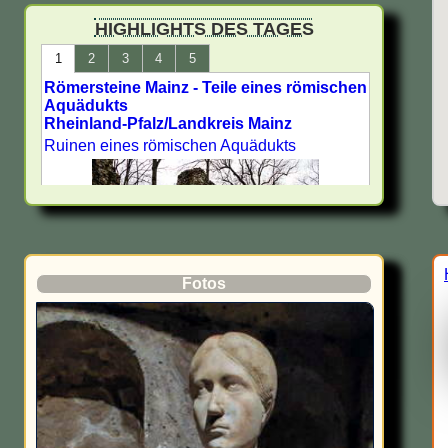
Limes in Deutschland -
HIGHLIGHTS DES TAGES
UNESCO Welterbe
1
2
3
4
5
Römersteine Mainz - Teile eines römischen
Römische Stätten in
Aquädukts
Nordrhein-Westfalen
Rheinland-Pfalz/Landkreis Mainz
Ruinen eines römischen Aquädukts
Römische Museen,
Archäologische Parks und
Ausgrabungsstätten in
Deutschland - Antike Städte -
Archäologie
Römische Stätten in Hessen
Fotos
Römische Stätten in Freiburg
Bewertung:
Auf jeden Fall sehenswert
Bewertungsnote: 1
Sehenswürdigkeiten aus
Lateinischer Name:
dem alten Rom in Neuss
Mogontiacum
Geschichte: