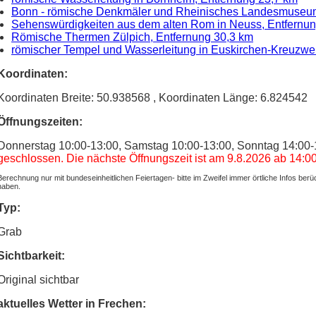
Bonn - römische Denkmäler und Rheinisches Landesmuseum
Sehenswürdigkeiten aus dem alten Rom in Neuss, Entfernun
Römische Thermen Zülpich, Entfernung 30,3 km
römischer Tempel und Wasserleitung in Euskirchen-Kreuzwei
Koordinaten:
Koordinaten Breite: 50.938568
, Koordinaten Länge: 6.824542
Öffnungszeiten:
Donnerstag 10:00-13:00, Samstag 10:00-13:00, Sonntag 14:00-
geschlossen. Die nächste Öffnungszeit ist am 9.8.2026 ab 14:00
Berechnung nur mit bundeseinheitlichen Feiertagen- bitte im Zweifel immer örtliche Infos ber
haben.
Typ:
Grab
Sichtbarkeit:
Original sichtbar
aktuelles Wetter in Frechen: