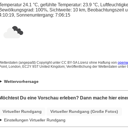
Temperatur 24.1 °C, gefühlte Temperatur: 23.9 °C, Luftfeuchtigk
Bewölkungsgrad: 100%, Sichtweite: 10 km, Beobachtungszeit un
4:10:19, Sonnenuntergang: 7:06:15
Wetterdaten (angepaßt) Copyright unter CC BY-SA Lizenz ohne Haftung von
openw
Point, London, EC2Y 9ST United Kingdom; Veröffentlichung der Wetterdaten unter
Wettervorhersage
Möchtest Du eine Vorschau erleben? Dann mache hier einen
Virtueller Rundgang
Virtueller Rundgang (Große Fotos)
Einstellungen Virtueller Rundgang