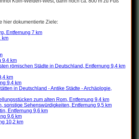
Bahnhof Köln-Weiden-West, dann noch ca. 800 m zu Fuß
e hier dokumentierte Ziele:
rg, Entfernung 7 km
1 km
km
g 9,4 km
gsten römischen Städte in Deutschland, Entfernung 9,4 km
9,4 km
ung 9,4 km
ten in Deutschland - Antike Städte - Archäologie,
ellungsstücken zum alten Rom, Entfernung 9,4 km
 sonstige Sehenswürdigkeiten, Entfernung 9,5 km
tin, Entfernung 9,6 km
ung 9,6 km
ung 10,2 km