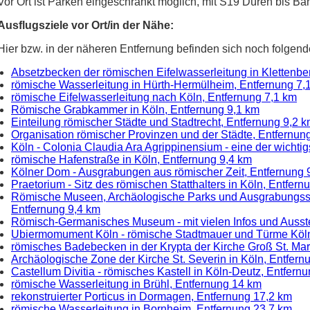
Vor Ort ist Parken eingeschränkt möglich, mit S19 Düren bis 
Ausflugsziele vor Ort/in der Nähe:
Hier bzw. in der näheren Entfernung befinden sich noch folgend
Absetzbecken der römischen Eifelwasserleitung in Klettenbe
römische Wasserleitung in Hürth-Hermülheim, Entfernung 7,
römische Eifelwasserleitung nach Köln, Entfernung 7,1 km
Römische Grabkammer in Köln, Entfernung 9,1 km
Einteilung römischer Städte und Stadtrecht, Entfernung 9,2 
Organisation römischer Provinzen und der Städte, Entfernun
Köln - Colonia Claudia Ara Agrippinensium - eine der wichti
römische Hafenstraße in Köln, Entfernung 9,4 km
Kölner Dom - Ausgrabungen aus römischer Zeit, Entfernung 
Praetorium - Sitz des römischen Statthalters in Köln, Entfern
Römische Museen, Archäologische Parks und Ausgrabungsstät
Entfernung 9,4 km
Römisch-Germanisches Museum - mit vielen Infos und Ausst
Ubiermomument Köln - römische Stadtmauer und Türme Köln,
römisches Badebecken in der Krypta der Kirche Groß St. Mar
Archäologische Zone der Kirche St. Severin in Köln, Entfern
Castellum Divitia - römisches Kastell in Köln-Deutz, Entfern
römische Wasserleitung in Brühl, Entfernung 14 km
rekonstruierter Porticus in Dormagen, Entfernung 17,2 km
römische Wasserleitung in Bornheim, Entfernung 23,7 km