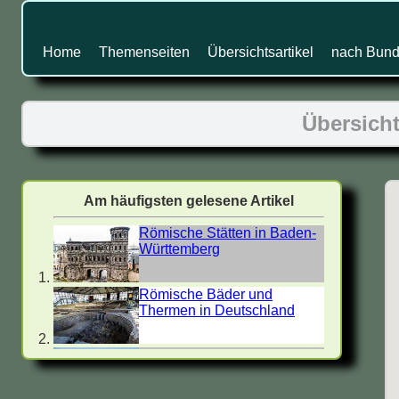
Home
Themenseiten
Übersichtsartikel
nach Bund
Übersicht
Am häufigsten gelesene Artikel
Römische Stätten in Baden-
Württemberg
Römische Bäder und
Thermen in Deutschland
Villa Rustica - Römische
Landgüter in Deutschland