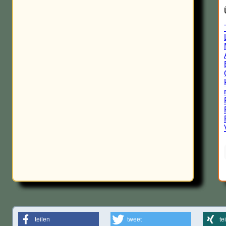
teilen
tweet
te