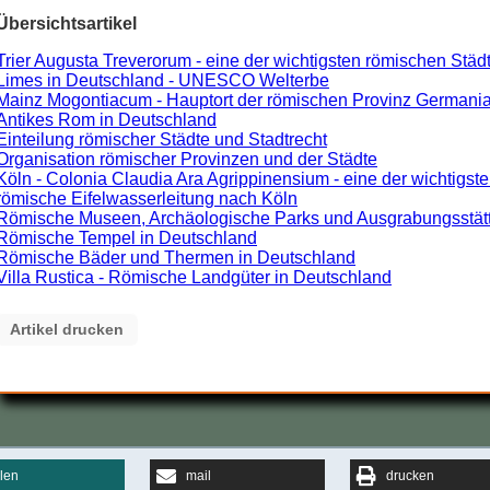
Übersichtsartikel
Trier Augusta Treverorum - eine der wichtigsten römischen Städ
Limes in Deutschland - UNESCO Welterbe
Mainz Mogontiacum - Hauptort der römischen Provinz Germania
Antikes Rom in Deutschland
Einteilung römischer Städte und Stadtrecht
Organisation römischer Provinzen und der Städte
Köln - Colonia Claudia Ara Agrippinensium - eine der wichtigst
römische Eifelwasserleitung nach Köln
Römische Museen, Archäologische Parks und Ausgrabungsstätten
Römische Tempel in Deutschland
Römische Bäder und Thermen in Deutschland
Villa Rustica - Römische Landgüter in Deutschland
Artikel drucken
ilen
mail
drucken