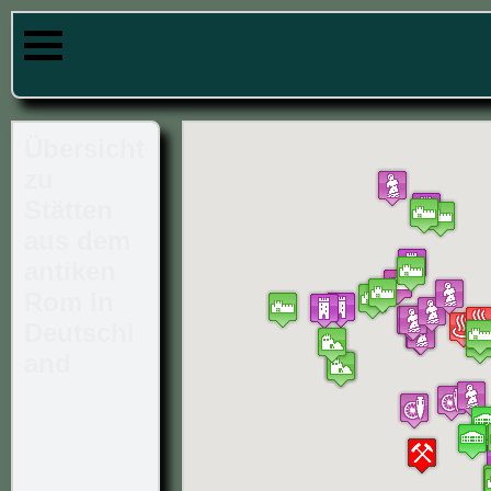
Römisch
e Stätten
in
Hessen