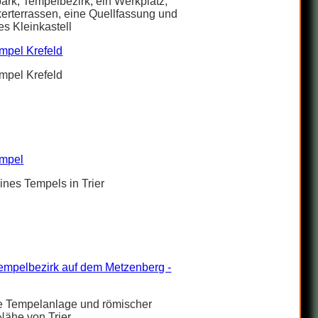
ark, Tempelbezirk, ein Werkplatz,
erterrassen, eine Quellfassung und
es Kleinkastell
mpel Krefeld
mpel Krefeld
empel
ines Tempels in Trier
empelbezirk auf dem Metzenberg -
te Tempelanlage und römischer
 Nähe von Trier