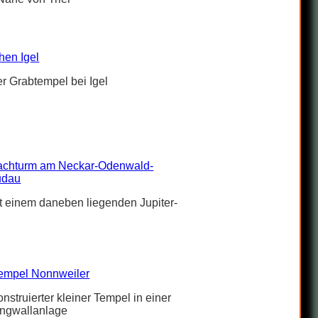
hen Igel
er Grabtempel bei Igel
achturm am Neckar-Odenwald-
udau
 einem daneben liegenden Jupiter-
empel Nonnweiler
onstruierter kleiner Tempel in einer
ingwallanlage