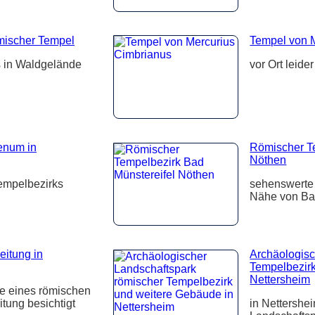
ömischer Tempel
Tempel von 
 in Waldgelände
vor Ort leide
enum in
Römischer Te
Nöthen
empelbezirks
sehenswerte
Nähe von Ba
eitung in
Archäologisc
Tempelbezirk
Nettersheim
te eines römischen
tung besichtigt
in Nettershe