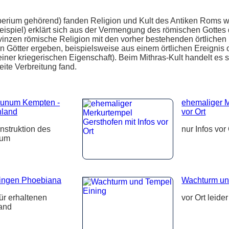
rium gehörend) fanden Religion und Kult des Antiken Roms wei
spiel) erklärt sich aus der Vermengung des römischen Gottes d
inzen römische Religion mit den vorher bestehenden örtliche
n Götter ergeben, beispielsweise aus einem örtlichen Ereignis 
einer kriegerischen Eigenschaft). Beim Mithras-Kult handelt es s
ite Verbreitung fand.
dunum Kempten -
ehemaliger M
hland
vor Ort
nstruktion des
nur Infos vor 
num
ingen Phoebiana
Wachturm un
für erhaltenen
vor Ort leide
and