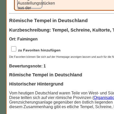
Lateinischer Name:
Regensburg-Museum,
Legionslagermauer, Porta
Augusta Treverorum
Praetoria
Geschichte:
Die Konstantinbasilika wurde für die
Römische Tempel in Deutschland
Residenz der römischen Kaiser in Trier
zwischen 305 und 311 n.Chr. erbaut. Sie
Kurzbeschreibung: Tempel, Schreine, Kultorte,
diente zu dieser Zeit als Audienzhalle. Die
Basilika hatte eine Grundfläche von 74x32,5
Ort: Faimingen
m. Zur Ausstattung gehörte auch eine
Fußbodenheizung. Der Innenraum war mit
zu Favoriten hinzufügen
Marmor und Malereien gestaltet.
Angeschlossen waren sowohl
Die Favoriten können Sie sich auf der Homepage anzeigen lassen und auch für die N
Verwaltungsbauten wie auch eine Residenz.
Im Jahre 902 gelangte die zwischenzeitlich
Bewertungsnote: 1
abgebrannte Ruine an den Bischof von Trier.
Danach wurden auch bauliche
Römische Tempel in Deutschland
Veränderungen vorgenommen. Im 17. Jhdt.
wurden die Ost- und Südwand eingerissen
Historischer Hintergrund
und damit für den nebenanliegenden Palais
ein Innenhof geschaffen. Im Jahr 1856 wurde
Vom heutigen Deutschland waren Teile von West- und Süd
die Basilika in als evangelische Kirche in
Diese teilten sich auf vier römische Provinzen (
Organisati
ihrer ursprünglichen Größe wieder
Grenzsicherungsanlage gegenüber den östlich liegenden 
eingeweiht. Der heutige Bauzustand stammt
diesem Zusammenhang gibt es etliche Tempel, Schreine, 
damit nur noch zum Teil aus der Antike. Das