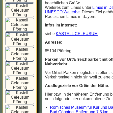
beachtlichen Größe.
Weiteres zum Limes unter
Limes in De
UNESCO Welterbe
. Dieses Ziel gehö
Raetischen Limes in Bayern.
Infos im Internet:
siehe
KASTELL CELEUSUM
Adresse:
85104 Pförring
Parken vor Ort/Erreichbarkeit mit ö
Nahverkehr:
Vor Ort ist Parken möglich, mit öffentl
Verkehrsmitteln nicht sinnvoll zu errei
Ausflugsziele vor Ort/in der Nähe:
Hier bzw. in der näheren Entfernung b
noch folgende hier dokumentierte Ziel
Römisches Museum für Kur und B
Bad Gögging, Entfernung 7,3 km