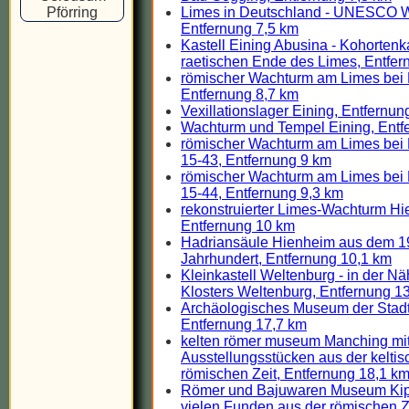
Limes in Deutschland - UNESCO W
Entfernung 7,5 km
Kastell Eining Abusina - Kohortenk
raetischen Ende des Limes, Entfer
römischer Wachturm am Limes bei
Entfernung 8,7 km
Vexillationslager Eining, Entfernun
Wachturm und Tempel Eining, Entf
römischer Wachturm am Limes bei
15-43, Entfernung 9 km
römischer Wachturm am Limes bei
15-44, Entfernung 9,3 km
rekonstruierter Limes-Wachturm Hi
Entfernung 10 km
Hadriansäule Hienheim aus dem 1
Jahrhundert, Entfernung 10,1 km
Kleinkastell Weltenburg - in der N
Klosters Weltenburg, Entfernung 1
Archäologisches Museum der Stadt
Entfernung 17,7 km
kelten römer museum Manching mi
Ausstellungsstücken aus der kelti
römischen Zeit, Entfernung 18,1 k
Römer und Bajuwaren Museum Kip
vielen Funden aus der römischen Ze