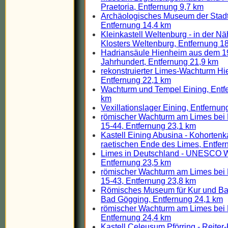
Praetoria, Entfernung 9,7 km
Archäologisches Museum der Stadt
Entfernung 14,4 km
Kleinkastell Weltenburg - in der N
Klosters Weltenburg, Entfernung 1
Hadriansäule Hienheim aus dem 1
Jahrhundert, Entfernung 21,9 km
rekonstruierter Limes-Wachturm Hi
Entfernung 22,1 km
Wachturm und Tempel Eining, Entf
km
Vexillationslager Eining, Entfernun
römischer Wachturm am Limes bei
15-44, Entfernung 23,1 km
Kastell Eining Abusina - Kohortenk
raetischen Ende des Limes, Entfer
Limes in Deutschland - UNESCO W
Entfernung 23,5 km
römischer Wachturm am Limes bei
15-43, Entfernung 23,8 km
Römisches Museum für Kur und B
Bad Gögging, Entfernung 24,1 km
römischer Wachturm am Limes bei
Entfernung 24,4 km
Kastell Celeusum Pförring - Reiter-