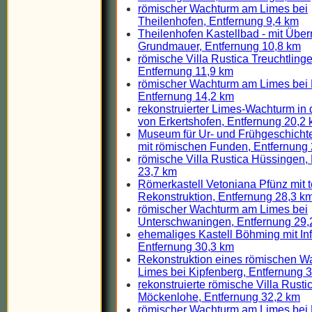
römischer Wachturm am Limes bei
Theilenhofen, Entfernung 9,4 km
Theilenhofen Kastellbad - mit Über
Grundmauer, Entfernung 10,8 km
römische Villa Rustica Treuchtlinge
Entfernung 11,9 km
römischer Wachturm am Limes bei 
Entfernung 14,2 km
rekonstruierter Limes-Wachturm in
von Erkertshofen, Entfernung 20,2
Museum für Ur- und Frühgeschichte
mit römischen Funden, Entfernung
römische Villa Rustica Hüssingen,
23,7 km
Römerkastell Vetoniana Pfünz mit t
Rekonstruktion, Entfernung 28,3 k
römischer Wachturm am Limes bei
Unterschwaningen, Entfernung 29,
ehemaliges Kastell Böhming mit Inf
Entfernung 30,3 km
Rekonstruktion eines römischen 
Limes bei Kipfenberg, Entfernung 
rekonstruierte römische Villa Rusti
Möckenlohe, Entfernung 32,2 km
römischer Wachturm am Limes bei 