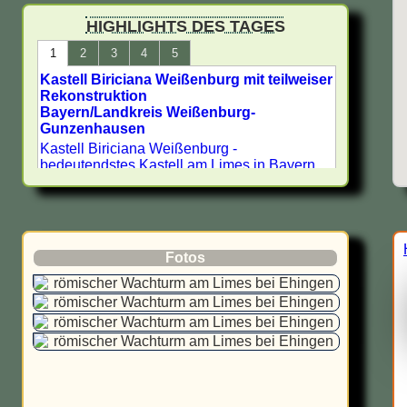
Limes in Deutschland -
HIGHLIGHTS DES TAGES
UNESCO Welterbe
1
2
3
4
5
Kastell Biriciana Weißenburg mit teilweiser
Römische Stätten in
Rekonstruktion
Nordrhein-Westfalen
Bayern/Landkreis Weißenburg-
Gunzenhausen
Römische Stätten in Hessen
Kastell Biriciana Weißenburg -
bedeutendstes Kastell am Limes in Bayern
Römische Museen,
Archäologische Parks und
Ausgrabungsstätten in
Deutschland - Antike Städte -
Fotos
Archäologie
Römische Stätten in Freiburg
Bewertung:
Einer der interessantesten Orte aus der
Sehenswürdigkeiten aus
römischen Zeit in Bayern und darüber hinaus
dem alten Rom in Neuss
eine sehenswerte Stadt.<
Bewertungsnote: 1