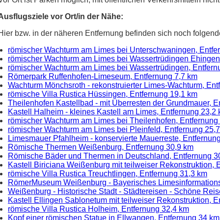
Ausflugsziele vor Ort/in der Nähe:
Hier bzw. in der näheren Entfernung befinden sich noch folgend
römischer Wachturm am Limes bei Unterschwaningen, Entfe
römischer Wachturm am Limes bei Wassertrüdingen Ehingen
römischer Wachturm am Limes bei Wassertrüdingen, Entfern
Römerpark Ruffenhofen-Limeseum, Entfernung 7,7 km
Wachturm Mönchsroth - rekonstruierter Limes-Wachturm, Ent
römische Villa Rustica Hüssingen, Entfernung 19,1 km
Theilenhofen Kastellbad - mit Überresten der Grundmauer, E
Kastell Halheim - kleines Kastell am Limes, Entfernung 23,2
römischer Wachturm am Limes bei Theilenhofen, Entfernung
römischer Wachturm am Limes bei Pleinfeld, Entfernung 25,
Limesmauer Pfahlheim - konservierte Mauerreste, Entfernun
Römische Thermen Weißenburg, Entfernung 30,9 km
Römische Bäder und Thermen in Deutschland, Entfernung 3
Kastell Biriciana Weißenburg mit teilweiser Rekonstruktion,
römische Villa Rustica Treuchtlingen, Entfernung 31,3 km
RömerMuseum Weißenburg - Bayerisches Limesinformations
Weißenburg - Historische Stadt - Städtereisen - Schöne Rei
Kastell Ellingen Sablonetum mit teilweiser Rekonstruktion, 
römische Villa Rustica Holheim, Entfernung 32,4 km
Kopf einer römischen Statue in Ellwangen, Entfernung 34 km