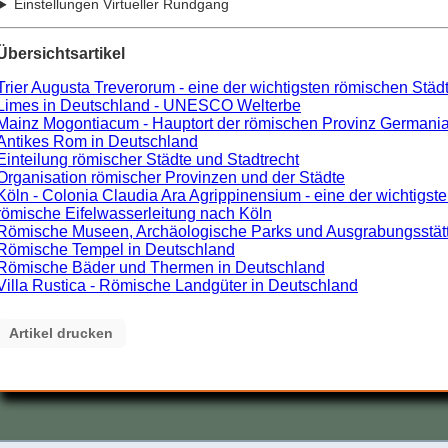
Einstellungen Virtueller Rundgang
Übersichtsartikel
Trier Augusta Treverorum - eine der wichtigsten römischen Städ
Limes in Deutschland - UNESCO Welterbe
Mainz Mogontiacum - Hauptort der römischen Provinz Germania
Antikes Rom in Deutschland
Einteilung römischer Städte und Stadtrecht
Organisation römischer Provinzen und der Städte
Köln - Colonia Claudia Ara Agrippinensium - eine der wichtigst
römische Eifelwasserleitung nach Köln
Römische Museen, Archäologische Parks und Ausgrabungsstätten
Römische Tempel in Deutschland
Römische Bäder und Thermen in Deutschland
Villa Rustica - Römische Landgüter in Deutschland
Artikel drucken