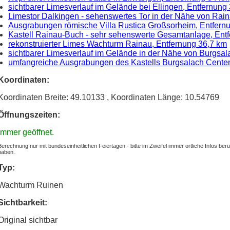
sichtbarer Limesverlauf im Gelände bei Ellingen, Entfernung
Limestor Dalkingen - sehenswertes Tor in der Nähe von Rain
Ausgrabungen römische Villa Rustica Großsorheim, Entfern
Kastell Rainau-Buch - sehr sehenswerte Gesamtanlage, Ent
rekonstruierter Limes Wachturm Rainau, Entfernung 36,7 km
sichtbarer Limesverlauf im Gelände in der Nähe von Burgsal
umfangreiche Ausgrabungen des Kastells Burgsalach Centen
Koordinaten:
Koordinaten Breite: 49.10133
, Koordinaten Länge: 10.54769
Öffnungszeiten:
Immer geöffnet.
Berechnung nur mit bundeseinheitlichen Feiertagen - bitte im Zweifel immer örtliche Infos be
haben.
Typ:
Wachturm Ruinen
Sichtbarkeit:
Original sichtbar