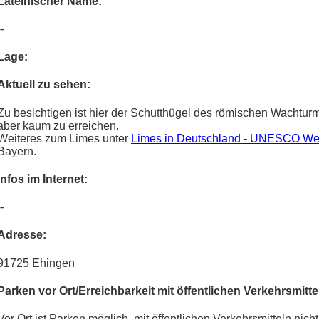
Lateinischer Name:
--
Lage:
Aktuell zu sehen:
Zu besichtigen ist hier der Schutthügel des römischen Wachturm
aber kaum zu erreichen.
Weiteres zum Limes unter
Limes in Deutschland - UNESCO We
Bayern.
Infos im Internet:
--
Adresse:
91725 Ehingen
Parken vor Ort/Erreichbarkeit mit öffentlichen Verkehrsmitte
Vor Ort ist Parken möglich, mit öffentlichen Verkehrsmitteln nicht