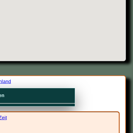
hland
en
eit