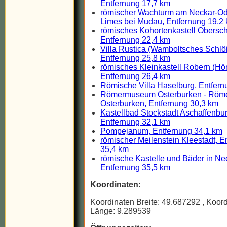
Entfernung 17,7 km
römischer Wachturm am Neckar-O
Limes bei Mudau, Entfernung 19,2
römisches Kohortenkastell Obersch
Entfernung 22,4 km
Villa Rustica (Wamboltsches Schlö
Entfernung 25,8 km
römisches Kleinkastell Robern (Hö
Entfernung 26,4 km
Römische Villa Haselburg, Entfern
Römermuseum Osterburken - Röme
Osterburken, Entfernung 30,3 km
Kastellbad Stockstadt Aschaffenbur
Entfernung 32,1 km
Pompejanum, Entfernung 34,1 km
römischer Meilenstein Kleestadt, E
35,4 km
römische Kastelle und Bäder in Ne
Entfernung 35,5 km
Koordinaten:
Koordinaten Breite: 49.687292
, Koor
Länge: 9.289539