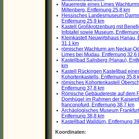
Mauerreste eines Limes Wachturms
Miltenberg, Entfernung 25,8 km
Hessisches Landesmuseum Darmst
Entfernung 25,9 km
Kastell Großkrotzenburg mit Benefi
Infotafel sowie Museum, Entfernun
Kleinkastell Neuwirtshaus Hanau, 
31,1 km
römischer Wachturm am Neckar-O
Limes bei Mudau, Entfernung 32,6
Kastellbad Salisberg (Hanau), Ent
km
Kastell Rückingen Kastellbad eine
Kohortenkastells, Entfernung 35,8
römisches Kohortenkastell Obersch
Entfernung 37,8 km
Römische Gebäudereste auf dem Fr
Domhügel im Rahmen der Kaiserpf
franconofurd, Entfernung 38,7 km
Archäologisches Museum Frankfurt
Entfernung 38,8 km
Kastellbad Walldürn, Entfernung 3
Koordinaten: