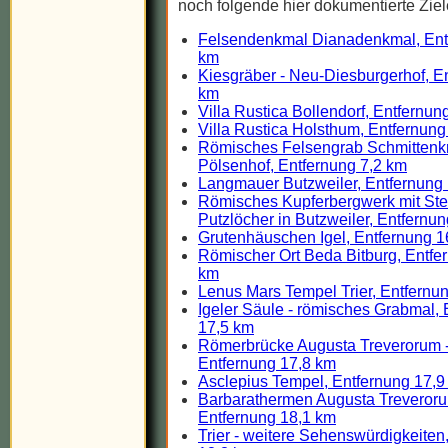
noch folgende hier dokumentierte Ziel
Felsendenkmal Dianadenkmal, Ent
km
Kiesgräber - Neu-Diesburgerhof, E
km
Villa Rustica Bollendorf, Entfernun
Villa Rustica Holsthum, Entfernung
Römisches Felsengrab Schmittenkr
Pölsenhof, Entfernung 7,2 km
Langmauer Butzweiler, Entfernung
Römisches Kupferbergwerk mit Ste
Putzlöcher in Butzweiler, Entfernu
Grutenhäuschen Igel, Entfernung 1
Römischer Ort Beda Bitburg, Entfe
km
Lenus Mars Tempel Trier, Entfernu
Igeler Säule - römisches Grabmal, 
17,5 km
Römerbrücke Augusta Treverorum - 
Entfernung 17,8 km
Asclepius Tempel, Entfernung 17,9
Barbarathermen Augusta Treverorum
Entfernung 18,1 km
Trier - weitere Sehenswürdigkeiten