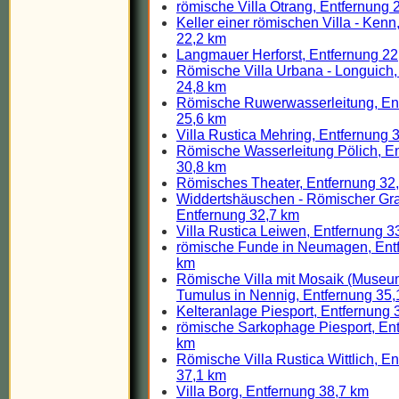
römische Villa Otrang, Entfernung 
Keller einer römischen Villa - Kenn
22,2 km
Langmauer Herforst, Entfernung 22
Römische Villa Urbana - Longuich,
24,8 km
Römische Ruwerwasserleitung, En
25,6 km
Villa Rustica Mehring, Entfernung 
Römische Wasserleitung Pölich, E
30,8 km
Römisches Theater, Entfernung 32
Widdertshäuschen - Römischer Gr
Entfernung 32,7 km
Villa Rustica Leiwen, Entfernung 3
römische Funde in Neumagen, Ent
km
Römische Villa mit Mosaik (Museu
Tumulus in Nennig, Entfernung 35,
Kelteranlage Piesport, Entfernung 
römische Sarkophage Piesport, Ent
km
Römische Villa Rustica Wittlich, E
37,1 km
Villa Borg, Entfernung 38,7 km