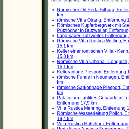
Römischer Ort Beda Bitburg, Entfe
km
römische Villa Otrang, Entfernung 
Römisches Kupferbergwerk mit Ste
Putzlöcher in Butzweiler, Entfernu
Langmauer Butzweiler, Entfernung
Römische Villa Rustica Wittlich, E
15,1 km
Keller einer römischen Villa - Kenn
15,8 km
Römische Villa Urbana - Longuich,
16,1 km
Kelteranlage Piesport, Entfernung 
römische Funde in Neumagen, Ent
km
römische Sarkophage Piesport, Ent
km
Palatiolum - antikes Gebäude in Tri
Entfernung 17,9 km
Villa Rustica Mehring, Entfernung 
Römische Wasserleitung Pölich, E
19,4 km
Villa Rustica Holsthum, Entfernung
Porta Nigra Augusta Treverorum - Tr