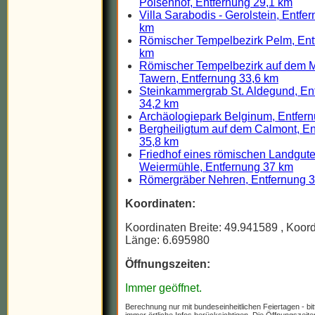
Pölsenhof, Entfernung 29,1 km
Villa Sarabodis - Gerolstein, Entfe
km
Römischer Tempelbezirk Pelm, Ent
km
Römischer Tempelbezirk auf dem M
Tawern, Entfernung 33,6 km
Steinkammergrab St. Aldegund, En
34,2 km
Archäologiepark Belginum, Entfer
Bergheiligtum auf dem Calmont, En
35,8 km
Friedhof eines römischen Landgut
Weiermühle, Entfernung 37 km
Römergräber Nehren, Entfernung 
Koordinaten:
Koordinaten Breite: 49.941589
, Koor
Länge: 6.695980
Öffnungszeiten:
Immer geöffnet.
Berechnung nur mit bundeseinheitlichen Feiertagen - bit