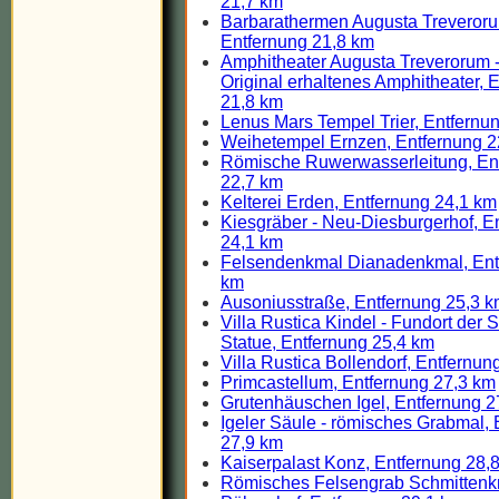
21,7 km
Barbarathermen Augusta Treverorum
Entfernung 21,8 km
Amphitheater Augusta Treverorum - 
Original erhaltenes Amphitheater, 
21,8 km
Lenus Mars Tempel Trier, Entfernu
Weihetempel Ernzen, Entfernung 2
Römische Ruwerwasserleitung, En
22,7 km
Kelterei Erden, Entfernung 24,1 km
Kiesgräber - Neu-Diesburgerhof, E
24,1 km
Felsendenkmal Dianadenkmal, Ent
km
Ausoniusstraße, Entfernung 25,3 
Villa Rustica Kindel - Fundort der 
Statue, Entfernung 25,4 km
Villa Rustica Bollendorf, Entfernun
Primcastellum, Entfernung 27,3 km
Grutenhäuschen Igel, Entfernung 2
Igeler Säule - römisches Grabmal, 
27,9 km
Kaiserpalast Konz, Entfernung 28,
Römisches Felsengrab Schmittenkr