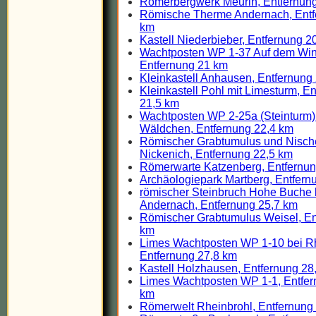
Römerbergwerk Meurin, Entfernun
Römische Therme Andernach, Entf
km
Kastell Niederbieber, Entfernung 2
Wachtposten WP 1-37 Auf dem Win
Entfernung 21 km
Kleinkastell Anhausen, Entfernung
Kleinkastell Pohl mit Limesturm, E
21,5 km
Wachtposten WP 2-25a (Steinturm)
Wäldchen, Entfernung 22,4 km
Römischer Grabtumulus und Nisc
Nickenich, Entfernung 22,5 km
Römerwarte Katzenberg, Entfernun
Archäologiepark Martberg, Entfern
römischer Steinbruch Hohe Buche 
Andernach, Entfernung 25,7 km
Römischer Grabtumulus Weisel, En
km
Limes Wachtposten WP 1-10 bei Rh
Entfernung 27,8 km
Kastell Holzhausen, Entfernung 28
Limes Wachtposten WP 1-1, Entfer
km
Römerwelt Rheinbrohl, Entfernung