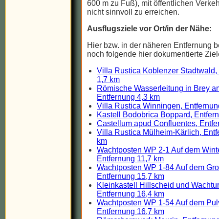
600 m zu Fuß), mit öffentlichen Verkeh
nicht sinnvoll zu erreichen.
Ausflugsziele vor Ort/in der Nähe:
Hier bzw. in der näheren Entfernung b
noch folgende hier dokumentierte Ziel
Villa Rustica Koblenzer Stadtwald,
1,7 km
Römische Wasserleitung in Brey a
Entfernung 4,3 km
Villa Rustica Winningen, Entfernun
Kastell Bodobrica Boppard, Entfer
Castellum apud Confluentes, Entfe
Villa Rustica Mülheim-Kärlich, Ent
km
Wachtposten WP 2-1 Auf dem Wint
Entfernung 11,7 km
Wachtposten WP 1-84 Auf dem Gro
Entfernung 15,7 km
Kleinkastell Hillscheid und Wachtu
Entfernung 16,4 km
Wachtposten WP 1-54 Auf dem Pul
Entfernung 16,7 km