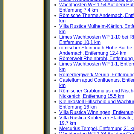
Wachtposten WP 1-54 Auf dem Pul
Entfernung 7,4 km
Römische Therme Andernach, Entf
km
Villa Rustica Mülheim-Kärlich, Ent
km
Limes Wachtposten WP 1-10 bei Rh
Entfernung 10,1 km
römischer Steinbruch Hohe Buche 
Andernach, Entfernung 12,4 km
Römerwelt Rheinbrohl, Entfernung
Limes Wachtposten WP 1-1, Entfer
km
Römerbergwerk Meurin, Entfernun
Castellum apud Confluentes, Entfe
km
Römischer Grabtumulus und Nisc
Nickenich, Entfernung 15,5 km
Kleinkastell Hillscheid und Wachtu
Entfernung 16 km
Villa Rustica Winningen, Entfernu
Villa Rustica Koblenzer Stadtwald,
19,7 km
Mercurius Tempel, Entfernung 21 
Wachtposten WP 1-84 Auf dem Gro