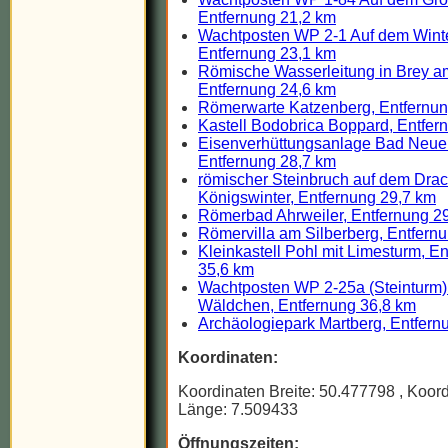
Entfernung 21,2 km
Wachtposten WP 2-1 Auf dem Wint
Entfernung 23,1 km
Römische Wasserleitung in Brey a
Entfernung 24,6 km
Römerwarte Katzenberg, Entfernun
Kastell Bodobrica Boppard, Entfer
Eisenverhüttungsanlage Bad Neue
Entfernung 28,7 km
römischer Steinbruch auf dem Drac
Königswinter, Entfernung 29,7 km
Römerbad Ahrweiler, Entfernung 2
Römervilla am Silberberg, Entfern
Kleinkastell Pohl mit Limesturm, E
35,6 km
Wachtposten WP 2-25a (Steinturm)
Wäldchen, Entfernung 36,8 km
Archäologiepark Martberg, Entfern
Koordinaten:
Koordinaten Breite: 50.477798
, Koor
Länge: 7.509433
Öffnungszeiten: