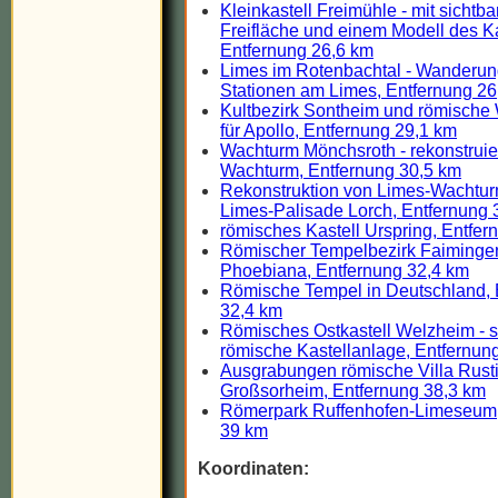
Kleinkastell Freimühle - mit sichtba
Freifläche und einem Modell des Ka
Entfernung 26,6 km
Limes im Rotenbachtal - Wanderun
Stationen am Limes, Entfernung 26
Kultbezirk Sontheim und römische 
für Apollo, Entfernung 29,1 km
Wachturm Mönchsroth - rekonstruie
Wachturm, Entfernung 30,5 km
Rekonstruktion von Limes-Wachtu
Limes-Palisade Lorch, Entfernung 
römisches Kastell Urspring, Entfe
Römischer Tempelbezirk Faiminge
Phoebiana, Entfernung 32,4 km
Römische Tempel in Deutschland, 
32,4 km
Römisches Ostkastell Welzheim - 
römische Kastellanlage, Entfernun
Ausgrabungen römische Villa Rust
Großsorheim, Entfernung 38,3 km
Römerpark Ruffenhofen-Limeseum,
39 km
Koordinaten: