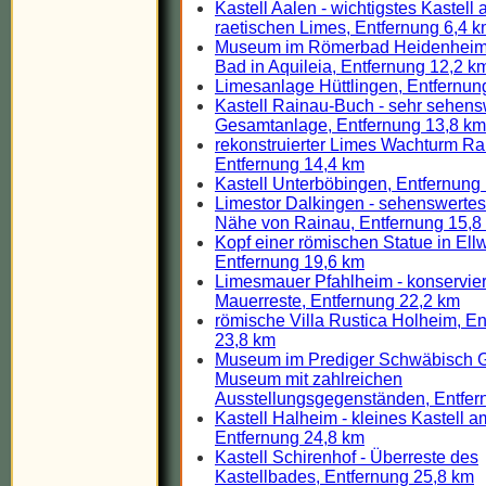
Kastell Aalen - wichtigstes Kastell
raetischen Limes, Entfernung 6,4 
Museum im Römerbad Heidenheim 
Bad in Aquileia, Entfernung 12,2 k
Limesanlage Hüttlingen, Entfernun
Kastell Rainau-Buch - sehr sehens
Gesamtanlage, Entfernung 13,8 km
rekonstruierter Limes Wachturm Ra
Entfernung 14,4 km
Kastell Unterböbingen, Entfernung
Limestor Dalkingen - sehenswertes 
Nähe von Rainau, Entfernung 15,8
Kopf einer römischen Statue in El
Entfernung 19,6 km
Limesmauer Pfahlheim - konservier
Mauerreste, Entfernung 22,2 km
römische Villa Rustica Holheim, E
23,8 km
Museum im Prediger Schwäbisch 
Museum mit zahlreichen
Ausstellungsgegenständen, Entfer
Kastell Halheim - kleines Kastell a
Entfernung 24,8 km
Kastell Schirenhof - Überreste des
Kastellbades, Entfernung 25,8 km