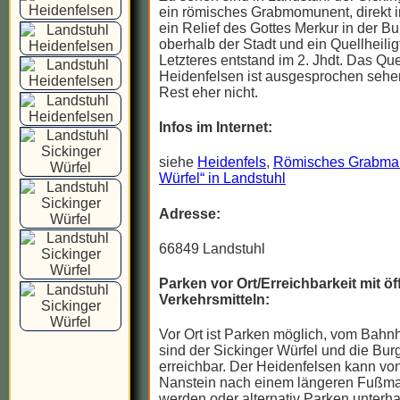
ein römisches Grabmomunent, direkt i
ein Relief des Gottes Merkur in der B
oberhalb der Stadt und ein Quellheili
Letzteres entstand im 2. Jhdt. Das Que
Heidenfelsen ist ausgesprochen sehe
Rest eher nicht.
Infos im Internet:
siehe
Heidenfels
,
Römisches Grabmal
Würfel“ in Landstuhl
Adresse:
66849 Landstuhl
Parken vor Ort/Erreichbarkeit mit öf
Verkehrsmitteln:
Vor Ort ist Parken möglich, vom Bahn
sind der Sickinger Würfel und die Burg
erreichbar. Der Heidenfelsen kann vo
Nanstein nach einem längeren Fußmar
werden oder alternativ Parken unterha