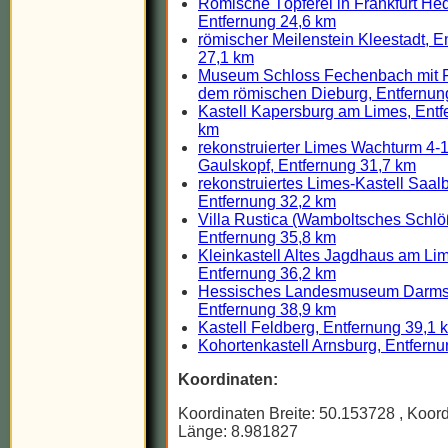
Römische Töpferei in Frankfurt He
Entfernung 24,6 km
römischer Meilenstein Kleestadt, E
27,1 km
Museum Schloss Fechenbach mit 
dem römischen Dieburg, Entfernun
Kastell Kapersburg am Limes, Entf
km
rekonstruierter Limes Wachturm 4-
Gaulskopf, Entfernung 31,7 km
rekonstruiertes Limes-Kastell Saal
Entfernung 32,2 km
Villa Rustica (Wamboltsches Schlö
Entfernung 35,8 km
Kleinkastell Altes Jagdhaus am Li
Entfernung 36,2 km
Hessisches Landesmuseum Darmst
Entfernung 38,9 km
Kastell Feldberg, Entfernung 39,1 
Kohortenkastell Arnsburg, Entfern
Koordinaten:
Koordinaten Breite: 50.153728
, Koor
Länge: 8.981827