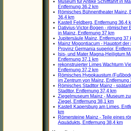
Museum für Antike Schifffahrt in Ma
Entfernung 36,2 km
Römisches Bühnentheater Mainz, 
36,4 km
Kastell Feldberg, Entfernung 36,4 
Dativius-Victor-Bogen - römischer
in Mainz, Entfernung 37 km
Jupitersäule Mainz, Entfernung 37
Mainz Mogontiacum - Hauptort der
Provinz Germania superior, Entfer
Isis- und Mater Magna-Heiligtum M
Entfernung 37,1 km
rekonstruierter Limes Wachturm Vie
Entfernung 37,2 km
Römisches Hypokaustum (Fußbod
im Zentrum von Mainz, Entfernung 
Römisches Stadttor Mainz - spätan
Stadttor, Entfernung 37,4 km
Ziegelmuseum Mainz - Museum z
Ziegel, Entfernung 38,1 km
Kastell Kapersburg am Limes, Entf
km
Römersteine Mainz - Teile eines r
Aquädukts, Entfernung 38,4 km