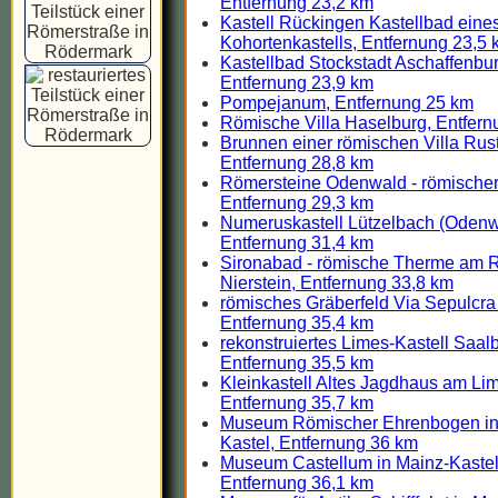
Entfernung 23,2 km
Kastell Rückingen Kastellbad eine
Kohortenkastells, Entfernung 23,5
Kastellbad Stockstadt Aschaffenbur
Entfernung 23,9 km
Pompejanum, Entfernung 25 km
Römische Villa Haselburg, Entfer
Brunnen einer römischen Villa Rus
Entfernung 28,8 km
Römersteine Odenwald - römischer
Entfernung 29,3 km
Numeruskastell Lützelbach (Odenw
Entfernung 31,4 km
Sironabad - römische Therme am R
Nierstein, Entfernung 33,8 km
römisches Gräberfeld Via Sepulcra 
Entfernung 35,4 km
rekonstruiertes Limes-Kastell Saal
Entfernung 35,5 km
Kleinkastell Altes Jagdhaus am Li
Entfernung 35,7 km
Museum Römischer Ehrenbogen in
Kastel, Entfernung 36 km
Museum Castellum in Mainz-Kastel
Entfernung 36,1 km