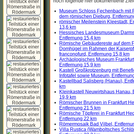
noch folgende hier dokumentierte Ziel
Museum Schloss Fechenbach mit 
dem römischen Dieburg, Entfernun
römischer Meilenstein Kleestadt, E
13,6 km
Hessisches Landesmuseum Darmst
Entfernung 15,4 km
Römische Gebäudereste auf dem Fr
Domhügel im Rahmen der Kaiserpf
franconofurd, Entfernung 15,8 km
Archäologisches Museum Frankfurt
Entfernung 15,9 km
Kastell Großkrotzenburg mit Benefi
Infotafel sowie Museum, Entfernun
Kastellbad Salisberg (Hanau), Ent
km
Kleinkastell Neuwirtshaus Hanau, 
19,9 km
Römischer Brunnen in Frankfurt H
Entfernung 21,5 km
Römische Töpferei in Frankfurt He
Entfernung 22 km
Römermosaik Bad Vilbel, Entfernu
Villa Rustica (Wamboltsches Schlö