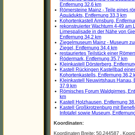
Entfernung 32,6 km
Römersteine Mainz - Teile eines r
Aquädukts, Entfernung 33,3 km
Kohortenkastell Arnsburg, Entfern
rekonstruierter Wachturm 4-49 am 
Limespalisade in der Nähe von Gi
Entfernung 34,2 km
Ziegelmuseum Mainz - Museum z
Ziegel, Entfernung 34,4 km
restauriertes Teilstück einer Römer
Rödermark, Entfernung 35,7 km
Kleinkastell Dörsterberg, Entfernu
Kastell Rückingen Kastellbad eine
Kohortenkastells, Entfernung 36,2
Kleinkastell Neuwirtshaus Hanau, 
37,9 km
Römisches Forum Waldgirmes, Ent
km
Kastell Holzhausen, Entfernung 38
Kastell Großkrotzenburg mit Benefi
Infotafel sowie Museum, Entfernun
Koordinaten:
Koordinaten Breite: 50.244587
, Koor