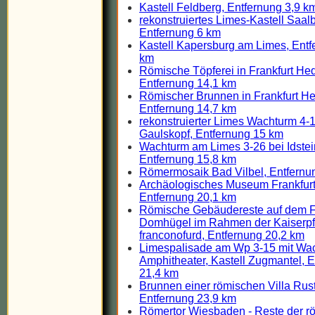
Kastell Feldberg, Entfernung 3,9 k
rekonstruiertes Limes-Kastell Saal
Entfernung 6 km
Kastell Kapersburg am Limes, Entf
km
Römische Töpferei in Frankfurt He
Entfernung 14,1 km
Römischer Brunnen in Frankfurt H
Entfernung 14,7 km
rekonstruierter Limes Wachturm 4-
Gaulskopf, Entfernung 15 km
Wachturm am Limes 3-26 bei Idste
Entfernung 15,8 km
Römermosaik Bad Vilbel, Entfernu
Archäologisches Museum Frankfurt
Entfernung 20,1 km
Römische Gebäudereste auf dem Fr
Domhügel im Rahmen der Kaiserpf
franconofurd, Entfernung 20,2 km
Limespalisade am Wp 3-15 mit Wa
Amphitheater, Kastell Zugmantel, 
21,4 km
Brunnen einer römischen Villa Rus
Entfernung 23,9 km
Römertor Wiesbaden - Reste der r