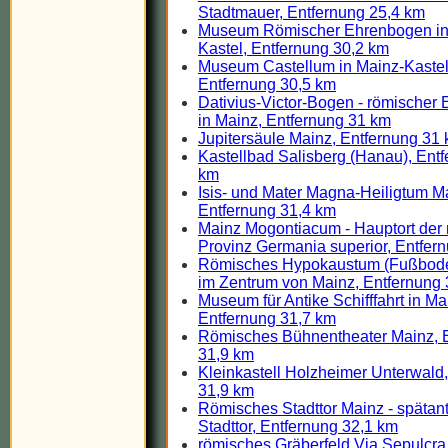
Stadtmauer, Entfernung 25,4 km
Museum Römischer Ehrenbogen in
Kastel, Entfernung 30,2 km
Museum Castellum in Mainz-Kastel
Entfernung 30,5 km
Dativius-Victor-Bogen - römischer
in Mainz, Entfernung 31 km
Jupitersäule Mainz, Entfernung 31
Kastellbad Salisberg (Hanau), Ent
km
Isis- und Mater Magna-Heiligtum M
Entfernung 31,4 km
Mainz Mogontiacum - Hauptort der
Provinz Germania superior, Entfer
Römisches Hypokaustum (Fußbod
im Zentrum von Mainz, Entfernung 
Museum für Antike Schifffahrt in Ma
Entfernung 31,7 km
Römisches Bühnentheater Mainz, 
31,9 km
Kleinkastell Holzheimer Unterwald
31,9 km
Römisches Stadttor Mainz - spätan
Stadttor, Entfernung 32,1 km
römisches Gräberfeld Via Sepulcra 