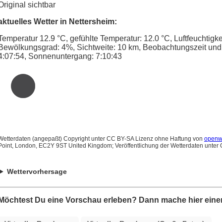
Original sichtbar
aktuelles Wetter in Nettersheim:
Temperatur 12.9 °C, gefühlte Temperatur: 12.0 °C, Luftfeuchtigk
Bewölkungsgrad: 4%, Sichtweite: 10 km, Beobachtungszeit und 
4:07:54, Sonnenuntergang: 7:10:43
Wetterdaten (angepaßt) Copyright unter CC BY-SA Lizenz ohne Haftung von
openw
Point, London, EC2Y 9ST United Kingdom; Veröffentlichung der Wetterdaten unter
Wettervorhersage
Möchtest Du eine Vorschau erleben? Dann mache hier einen