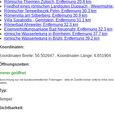
Römische Thermen Zülpich, Entfernung 20,8 km
Friedhof eines römischen Landgutes Duppach - Weiermühle,
Römischer Tempelbezirk Pelm, Entfernung 30,3 km
Römervilla am Silberberg, Entfernung 30,9 km
Villa Sarabodis - Gerolstein, Entfernung 31,1 km
Römerbad Ahrweiler, Entfernung 32,3 km
Eisenverhüttungsanlage Bad Neuenahr, Entfernung 32,3 km
römische Wasserleitung in Bornheim, Entfernung 37,7 km
römische Wasserleitung in Brühl, Entfernung 39,2 km
Koordinaten:
Koordinaten Breite: 50.502647
, Koordinaten Länge: 6.651904
Öffnungszeiten:
Immer geöffnet.
Berechnung nur mit bundeseinheitlichen Feiertagen - bitte im Zweifel immer örtliche Infos be
haben.
Typ:
Tempel
Sichtbarkeit: