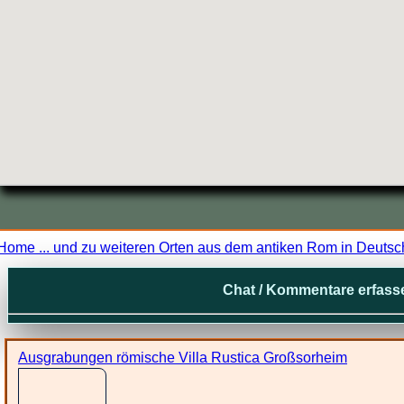
Home ... und zu weiteren Orten aus dem antiken Rom in Deutsc
Chat / Kommentare erfass
Ausgrabungen römische Villa Rustica Großsorheim