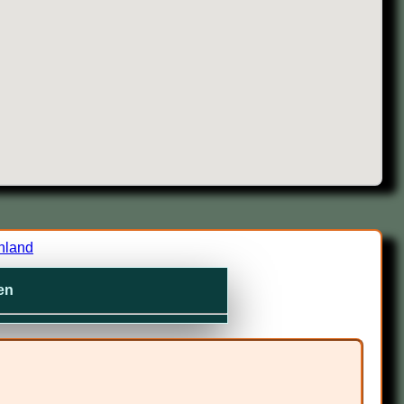
hland
en