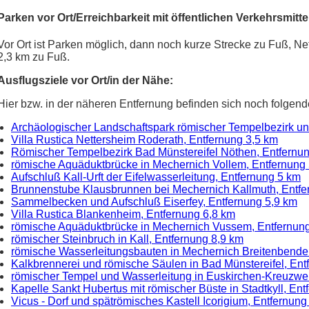
Parken vor Ort/Erreichbarkeit mit öffentlichen Verkehrsmitte
Vor Ort ist Parken möglich, dann noch kurze Strecke zu Fuß, Ne
2,3 km zu Fuß.
Ausflugsziele vor Ort/in der Nähe:
Hier bzw. in der näheren Entfernung befinden sich noch folgend
Archäologischer Landschaftspark römischer Tempelbezirk un
Villa Rustica Nettersheim Roderath, Entfernung 3,5 km
Römischer Tempelbezirk Bad Münstereifel Nöthen, Entfernu
römische Aquäduktbrücke in Mechernich Vollem, Entfernung
Aufschluß Kall-Urft der Eifelwasserleitung, Entfernung 5 km
Brunnenstube Klausbrunnen bei Mechernich Kallmuth, Entfe
Sammelbecken und Aufschluß Eiserfey, Entfernung 5,9 km
Villa Rustica Blankenheim, Entfernung 6,8 km
römische Aquäduktbrücke in Mechernich Vussem, Entfernun
römischer Steinbruch in Kall, Entfernung 8,9 km
römische Wasserleitungsbauten in Mechernich Breitenbende
Kalkbrennerei und römische Säulen in Bad Münstereifel, Ent
römischer Tempel und Wasserleitung in Euskirchen-Kreuzwei
Kapelle Sankt Hubertus mit römischer Büste in Stadtkyll, En
Vicus - Dorf und spätrömisches Kastell Icorigium, Entfernung