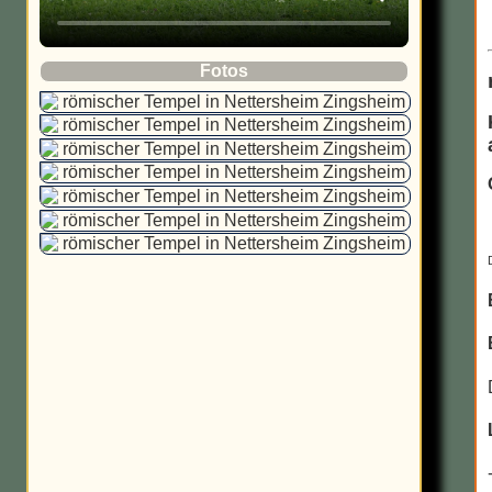
Regensburg-Museum,
in Trier zwischen Kaiserthermen und
Legionslagermauer, Porta
Konstantinbasilika
Praetoria
Fotos
Aktuell zu sehen:
Das Museum stellt in seiner
Dauerausstellung 200.000 Jahre Geschichte
für die Trierer Region dar. Auch aus der
Steinzeit sind hier Fundstücke vorhanden.
Der größte Teil widmet sich jedoch den
zahlreichen Funden aus der römischen Zeit.
Dazu gehören die Grabdenkmäler von
Neumagen und prachtvolle Mosaiken.
Wichtig ist auch der Trierer Goldschatz. Auch
aus der späteren Zeit sind z.B. fränkische
Grabfunde oder Glasmalereien aus dem
Trierer Dom ausgestellt.(s. Link)
Veröffentlichung der Fotos mit Genehmigung
durch die Generaldirektion Kulturelles Erbe
Rheinland-Pfalz.