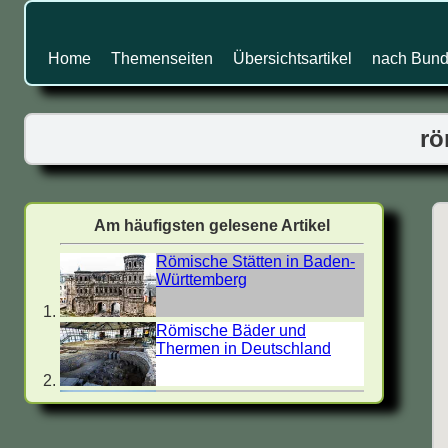
Home
Themenseiten
Übersichtsartikel
nach Bund
rö
Am häufigsten gelesene Artikel
Römische Stätten in Baden-
Württemberg
Römische Bäder und
Thermen in Deutschland
Villa Rustica - Römische
Landgüter in Deutschland