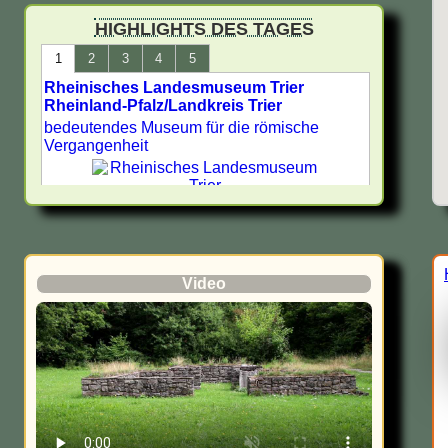
Limes in Deutschland -
HIGHLIGHTS DES TAGES
UNESCO Welterbe
1
2
3
4
5
Rheinisches Landesmuseum Trier
Römische Stätten in
Rheinland-Pfalz/Landkreis Trier
Nordrhein-Westfalen
bedeutendes Museum für die römische
Vergangenheit
Römische Museen,
Archäologische Parks und
Ausgrabungsstätten in
Bewertung:
Deutschland - Antike Städte -
Archäologie
Auf jeden Fall besuchenswert
Bewertungsnote: 1
Römische Stätten in Hessen
Video
Lateinischer Name:
Augusta Treverorum
Römische Stätten in Freiburg
Geschichte:
--
Sehenswürdigkeiten aus
dem alten Rom in Neuss
Lage: