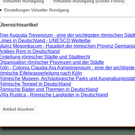
Virtueller Rundgang
Virtueller Rundgang (Große Fotos)
Einstellungen Virtueller Rundgang
Übersichtsartikel
Trier Augusta Treverorum - eine der wichtigsten römischen Städ
Limes in Deutschland - UNESCO Welterbe
Mainz Mogontiacum - Hauptort der römischen Provinz Germania
Antikes Rom in Deutschland
Einteilung römischer Städte und Stadtrecht
Organisation römischer Provinzen und der Städte
Köln - Colonia Claudia Ara Agrippinensium - eine der wichtigst
römische Eifelwasserleitung nach Köln
Römische Museen, Archäologische Parks und Ausgrabungsstätten
Römische Tempel in Deutschland
Römische Bäder und Thermen in Deutschland
Villa Rustica - Römische Landgüter in Deutschland
Artikel drucken